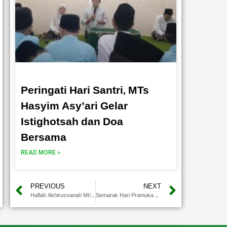
Peringati Hari Santri, MTs
Hasyim Asy’ari Gelar
Istighotsah dan Doa
Bersama
READ MORE »
PREVIOUS
NEXT
Haflah Akhirussanah MI/MTs KH. Hasyim Asy’ari Berlangsung Khidmat Dan Penuh Haru
Semarak Hari Pramuka ke-64 di MTs Hasyim Asy’ari, Wujudkan Kolaborasi dan Kreativitas Siswa