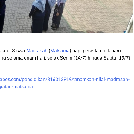
a’aruf Siswa
Madrasah
(
Matsama
) bagi peserta didik baru
ung selama enam hari, sejak Senin (14/7) hingga Sabtu (19/7)
awapos.com/pendidikan/816313919/tanamkan-nilai-madrasah-
egiatan-matsama