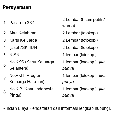
Persyaratan:
2 Lembar (hitam putih /
1.
Pas Foto 3X4
:
warna)
2.
Akta Kelahiran
:
2 Lembar (fotokopi)
3.
Kartu Keluarga
:
2 Lembar (fotokopi)
4.
Ijazah/SKHUN
:
2 Lembar (fotokopi)
5.
NISN
:
1 lembar (fotokopi)
No.KKS (Kartu Keluarga
1 lembar (fotokopi)
*jika
6.
:
Sejahtera)
punya
No.PKH (Program
1 lembar (fotokopi)
*jika
7.
:
Keluarga Harapan)
punya
No.KIP (Kartu Indonesia
1 lembar (fotokopi)
*jika
8.
:
Pintar)
punya
Rincian Biaya Pendaftaran dan informasi lengkap hubungi: