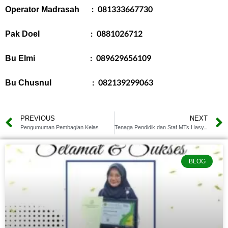
Operator Madrasah : 081333667730
Pak Doel : 0881026712
Bu Elmi : 089629656109
Bu Chusnul : 082139299063
PREVIOUS
NEXT
Pengumuman Pembagian Kelas
Tenaga Pendidik dan Staf MTs Hasyim Asy’ari
BLOG