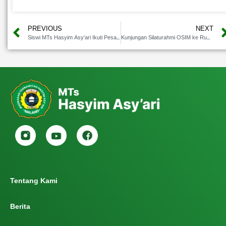
PREVIOUS
NEXT
Siswi MTs Hasyim Asy’ari Ikuti Pesantren Kilat IPNU-IPPNU untuk Perdalam Ilmu Agama
Kunjungan Silaturahmi OSIM ke Rumah Guru, Perayaan Halal Bihalal Penuh Kehangatan
Tentang Kami
Berita