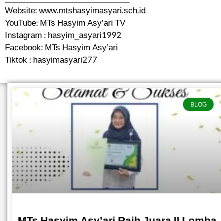
Website: www.mtshasyimasyari.sch.id
YouTube: MTs Hasyim Asy’ari TV
Instagram : hasyim_asyari1992
Facebook: MTs Hasyim Asy’ari
Tiktok : hasyimasyari277
BLOG
MTs Hasyim Asy’ari Raih Juara II Lomba